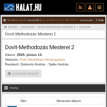
Skultéti László
nevezett a
Dovit Methodozás Mesterei 5
versenyre
3 hete
főoldal
versenyek
dovit-methodozás mesterei 2
nevezok
Dovit-Methodozás Mesterei 2
Dovit-Methodozás Mesterei 2
Dátum:
2025. június 14.
Helyszín:
Préri Nevelőtavi Versenypálya
Rendező: Doktorits András - Saller András
a nevezés lezárult
menü
Név
Nevezési dátum