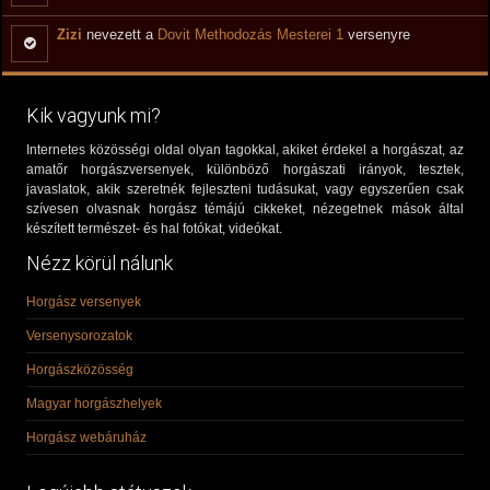
Zizi
nevezett a
Dovit Methodozás Mesterei 1
versenyre
Kik vagyunk mi?
Internetes közösségi oldal olyan tagokkal, akiket érdekel a horgászat, az
amatőr horgászversenyek, különböző horgászati irányok, tesztek,
javaslatok, akik szeretnék fejleszteni tudásukat, vagy egyszerűen csak
szívesen olvasnak horgász témájú cikkeket, nézegetnek mások által
készített természet- és hal fotókat, videókat.
Nézz körül nálunk
Horgász versenyek
Versenysorozatok
Horgászközösség
Magyar horgászhelyek
Horgász webáruház