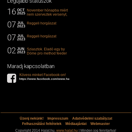
Legújabb státuszok
16
OCT
November hónapba miért
2025
nem szerveztek versenyt,
illetve mi van a klasszikus
07
"kárászos"...
JUL
Reggeli horgászat
2023
07
JUL
Reggeli horgászat
2023
02
JUN
Sziasztok. Eladó egy by
2023
Döme pro method feeder
360-as bot. 20.000ft. Ha
valakit èrdekel akkor...
Maradj kapcsolatban
Kövess minket Facebook-on!
https://www.facebook.com/www.halat.hu
Üzenj nekünk!
Impresszum
Adatvédelmi szabályzat
Felhasználási feltételek
Médiaajánlat
Webmaster
Copyright 2014 Halat.hu,
www.halat.hu
| Minden jog fenntartva!