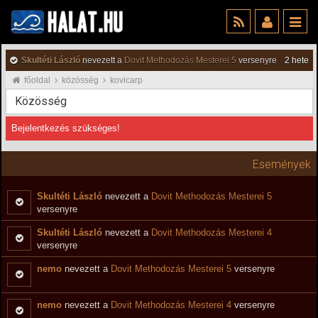
Skultéti László
nevezett a
Dovit Methodozás Mesterei 5
versenyre
2 hete
főoldal
közösség
kovicarp
Közösség
Bejelentkezés szükséges!
Események
Skultéti László
nevezett a
Dovit Methodozás Mesterei 5
versenyre
Skultéti László
nevezett a
Dovit Methodozás Mesterei 4
versenyre
nemo
nevezett a
Dovit Methodozás Mesterei 5
versenyre
nemo
nevezett a
Dovit Methodozás Mesterei 4
versenyre