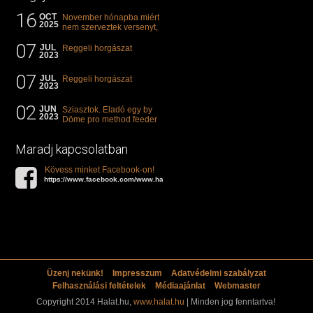
16
OCT
November hónapba miért
2025
nem szerveztek versenyt,
illetve mi van a klasszikus
07
"kárászos"...
JUL
Reggeli horgászat
2023
07
JUL
Reggeli horgászat
2023
02
JUN
Sziasztok. Eladó egy by
2023
Döme pro method feeder
360-as bot. 20.000ft. Ha
valakit èrdekel akkor...
Maradj kapcsolatban
Kövess minket Facebook-on!
https://www.facebook.com/www.halat.hu
Üzenj nekünk!
Impresszum
Adatvédelmi szabályzat
Felhasználási feltételek
Médiaajánlat
Webmaster
Copyright 2014 Halat.hu,
www.halat.hu
| Minden jog fenntartva!