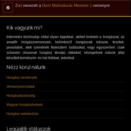
Zizi
nevezett a
Dovit Methodozás Mesterei 1
versenyre
Kik vagyunk mi?
Internetes közösségi oldal olyan tagokkal, akiket érdekel a horgászat, az
amatőr horgászversenyek, különböző horgászati irányok, tesztek,
javaslatok, akik szeretnék fejleszteni tudásukat, vagy egyszerűen csak
szívesen olvasnak horgász témájú cikkeket, nézegetnek mások által
készített természet- és hal fotókat, videókat.
Nézz körül nálunk
Horgász versenyek
Versenysorozatok
Horgászközösség
Magyar horgászhelyek
Horgász webáruház
Legújabb státuszok