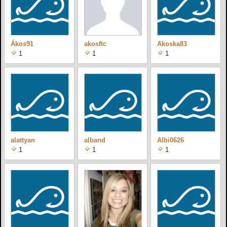
Ákos91
akosftc
Akoska83
1
1
1
alattyan
alband
Albi0626
1
1
1