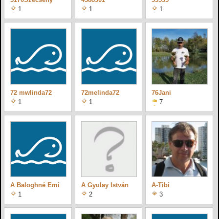
1
1
1
72 mwlinda72
72melinda72
76Jani
1
1
7
A Baloghné Emi
A Gyulay István
A-Tibi
1
2
3