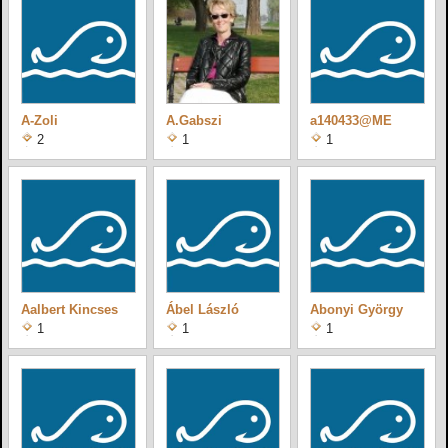
A-Zoli
A.Gabszi
a140433@ME
2
1
1
Aalbert Kincses
Ábel László
Abonyi György
1
1
1