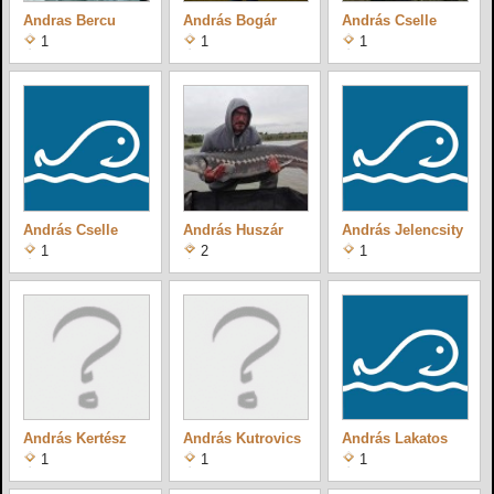
Andras Bercu
András Bogár
András Cselle
1
1
1
András Cselle
András Huszár
András Jelencsity
1
2
1
András Kertész
András Kutrovics
András Lakatos
1
1
1