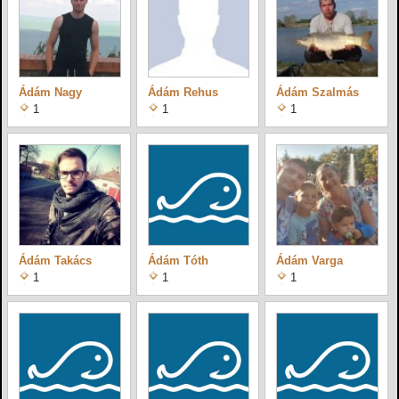
Ádám Nagy
Ádám Rehus
Ádám Szalmás
1
1
1
Ádám Takács
Ádám Tóth
Ádám Varga
1
1
1