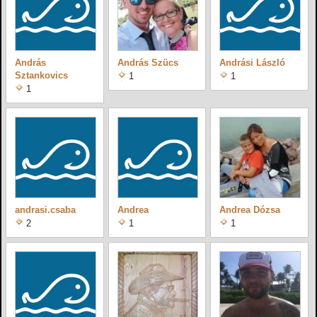
András
András Szücs
Andrási László
Sztankovics
1
1
1
andrasi.csaba
Andrea
Andrea Dózsa
2
1
1