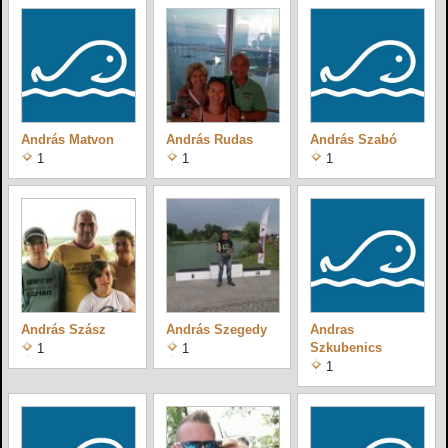
András Matvon
András Rudas
András Szabó
1
1
1
András Szász
András Szegedy
Andras
Szkubenics
1
1
1