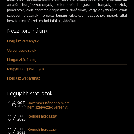
amatőr horgászversenyek, különböző horgászati irányok, tesztek,
javaslatok, akik szeretnék fejleszteni tudásukat, vagy egyszerűen csak
szívesen olvasnak horgász témájú cikkeket, nézegetnek mások által
készített természet- és hal fotókat, videókat.
Nézz körül nálunk
Horgász versenyek
Versenysorozatok
Horgászközösség
Magyar horgászhelyek
Horgász webáruház
Legújabb státuszok
16
OCT
November hónapba miért
2025
nem szerveztek versenyt,
illetve mi van a klasszikus
07
"kárászos"...
JUL
Reggeli horgászat
2023
07
JUL
Reggeli horgászat
2023