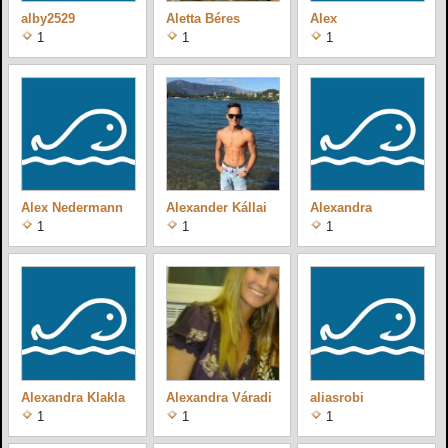
alby2529
Aletta Béres
Alex
1
1
1
Alex Nedermann
Alexander Kállai
Alexandra
1
1
1
Alexandra Klakla
Alexandra Váradi
aliasrobi
1
1
1