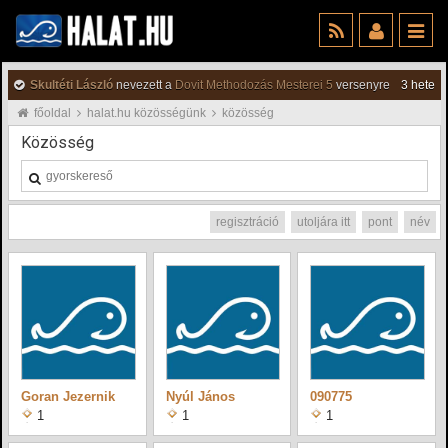
Skultéti László
nevezett a
Dovit Methodozás Mesterei 5
versenyre
3 hete
főoldal
halat.hu közösségünk
közösség
Közösség
regisztráció
utoljára itt
pont
név
Goran Jezernik
Nyúl János
090775
1
1
1