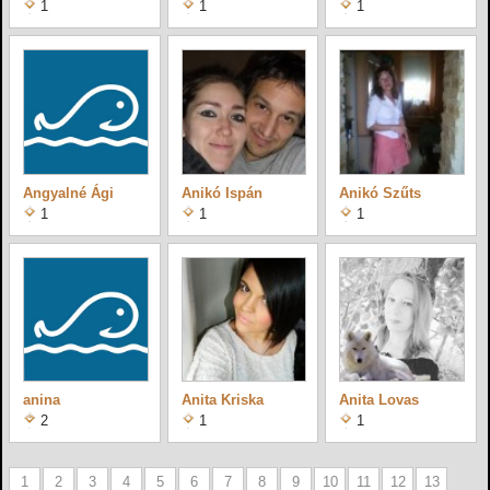
1
1
1
Angyalné Ági
Anikó Ispán
Anikó Szűts
1
1
1
anina
Anita Kriska
Anita Lovas
2
1
1
1
2
3
4
5
6
7
8
9
10
11
12
13