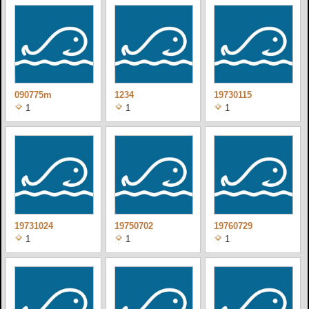
090775m
1234
19730115
1
1
1
19731024
19750702
19760729
1
1
1