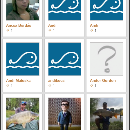
Ancsa Bordás
Andi
Andi
1
1
1
Andi Matuska
andikocsi
Andor Gurdon
1
1
1