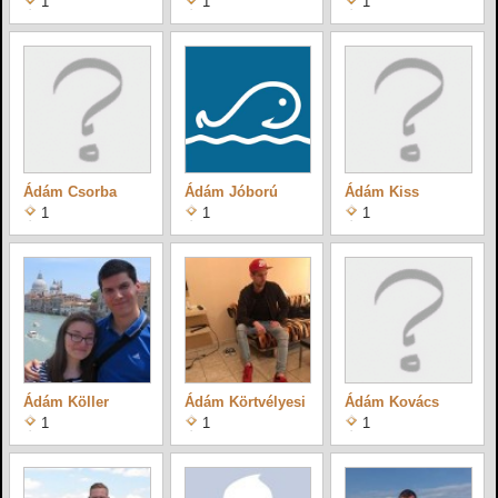
1
1
1
Ádám Csorba
Ádám Jóború
Ádám Kiss
1
1
1
Ádám Köller
Ádám Körtvélyesi
Ádám Kovács
1
1
1