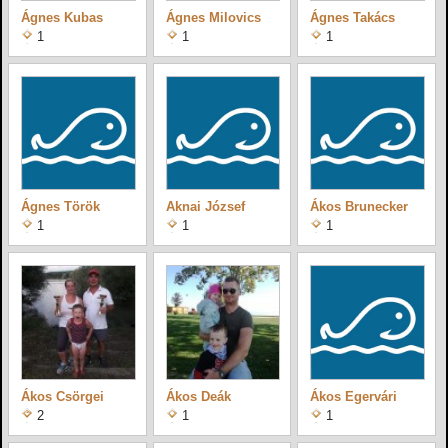
Ágnes Kubas
Ágnes Milovics
Ágnes Takács
1
1
1
Ágnes Török
Aknai József
Ákos Brunecker
1
1
1
Ákos Csörgei
Ákos Deák
Ákos Egervári
2
1
1