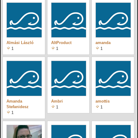
Almási László
AltProduct
amanda
1
1
1
Amanda
Ambri
amottis
Stefanidesz
1
1
1