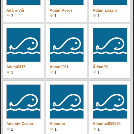
Ádám Vér
Ádám Vörös
Adam.Laszlo
3
1
1
Adam0413
Adam2011
Ádám90
1
1
1
Adamik Csaba
Adamus
Adamus852536
1
1
1