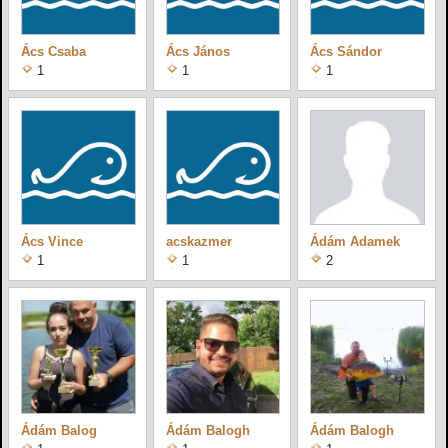
Ács Csaba
Ács János
Ács Sándor
1
1
1
Ács Vince
acskazmer
Ádám Adamek
1
1
2
Ádám Balog
Ádám Balogh
Ádám Balogh