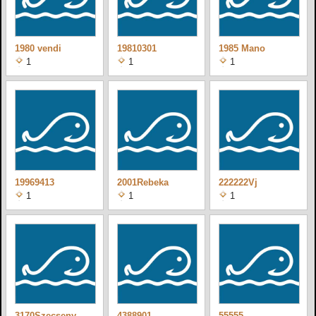
1980 vendi
19810301
1985 Mano
1
1
1
19969413
2001Rebeka
222222Vj
1
1
1
3170Szecseny
4388901
55555