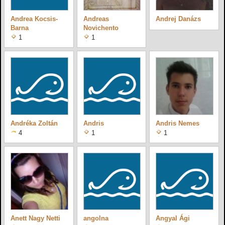
Andrea Kocsis-
Andreas
Andrej Danázs
Barna
Novichento
1
1
Andréka Zoltán
Andris
Andris Nemes
4
1
1
Anett Nagy Netti
angolna
Angyal Ági