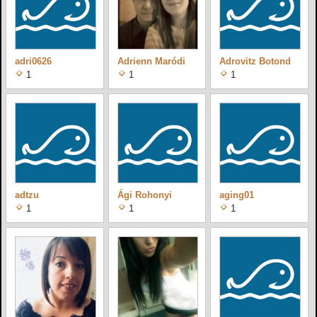
adri0626
Adrienn Maródi
Adrovitz Botond
1
1
1
adtzu
Ági Rohonyi
aging01
1
1
1