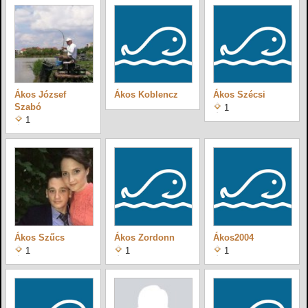
Ákos József
Ákos Koblencz
Ákos Szécsi
Szabó
1
1
Ákos Szűcs
Ákos Zordonn
Ákos2004
1
1
1