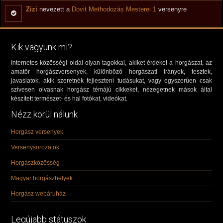
Zizi
nevezett a
Dovit Methodozás Mesterei 1
versenyre
Kik vagyunk mi?
Internetes közösségi oldal olyan tagokkal, akiket érdekel a horgászat, az
amatőr horgászversenyek, különböző horgászati irányok, tesztek,
javaslatok, akik szeretnék fejleszteni tudásukat, vagy egyszerűen csak
szívesen olvasnak horgász témájú cikkeket, nézegetnek mások által
készített természet- és hal fotókat, videókat.
Nézz körül nálunk
Horgász versenyek
Versenysorozatok
Horgászközösség
Magyar horgászhelyek
Horgász webáruház
Legújabb státuszok