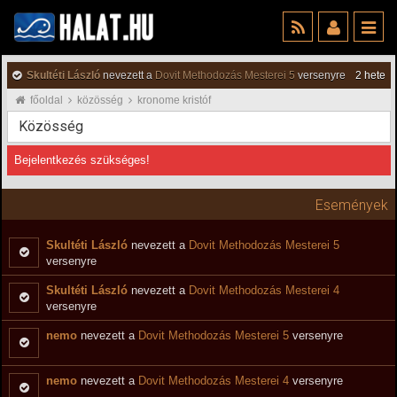
Skultéti László
nevezett a
Dovit Methodozás Mesterei 5
versenyre
2 hete
főoldal
közösség
kronome kristóf
Közösség
Bejelentkezés szükséges!
Események
Skultéti László
nevezett a
Dovit Methodozás Mesterei 5
versenyre
Skultéti László
nevezett a
Dovit Methodozás Mesterei 4
versenyre
nemo
nevezett a
Dovit Methodozás Mesterei 5
versenyre
nemo
nevezett a
Dovit Methodozás Mesterei 4
versenyre