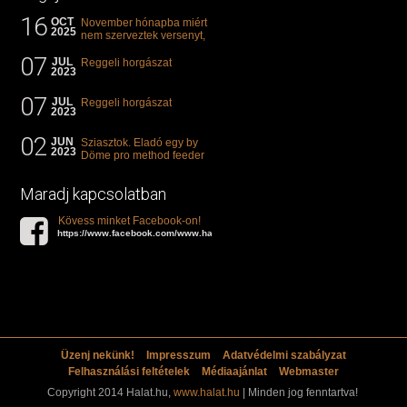
16
OCT
November hónapba miért
2025
nem szerveztek versenyt,
illetve mi van a klasszikus
07
"kárászos"...
JUL
Reggeli horgászat
2023
07
JUL
Reggeli horgászat
2023
02
JUN
Sziasztok. Eladó egy by
2023
Döme pro method feeder
360-as bot. 20.000ft. Ha
valakit èrdekel akkor...
Maradj kapcsolatban
Kövess minket Facebook-on!
https://www.facebook.com/www.halat.hu
Üzenj nekünk!
Impresszum
Adatvédelmi szabályzat
Felhasználási feltételek
Médiaajánlat
Webmaster
Copyright 2014 Halat.hu,
www.halat.hu
| Minden jog fenntartva!