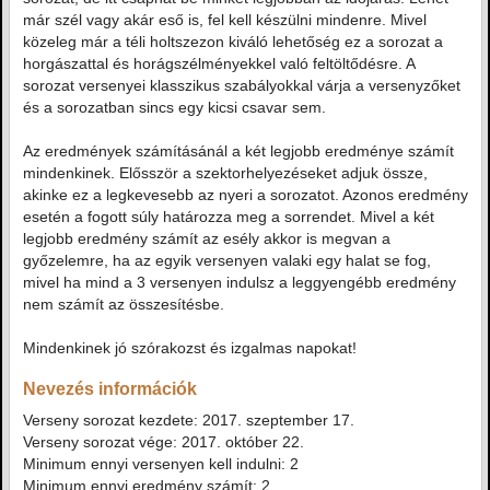
már szél vagy akár eső is, fel kell készülni mindenre. Mivel
közeleg már a téli holtszezon kiváló lehetőség ez a sorozat a
horgászattal és horágszélményekkel való feltöltődésre. A
sorozat versenyei klasszikus szabályokkal várja a versenyzőket
és a sorozatban sincs egy kicsi csavar sem.
Az eredmények számításánál a két legjobb eredménye számít
mindenkinek. Elősször a szektorhelyezéseket adjuk össze,
akinke ez a legkevesebb az nyeri a sorozatot. Azonos eredmény
esetén a fogott súly határozza meg a sorrendet. Mivel a két
legjobb eredmény számít az esély akkor is megvan a
győzelemre, ha az egyik versenyen valaki egy halat se fog,
mivel ha mind a 3 versenyen indulsz a leggyengébb eredmény
nem számít az összesítésbe.
Mindenkinek jó szórakozst és izgalmas napokat!
Nevezés információk
Verseny sorozat kezdete: 2017. szeptember 17.
Verseny sorozat vége: 2017. október 22.
Minimum ennyi versenyen kell indulni: 2
Minimum ennyi eredmény számít: 2