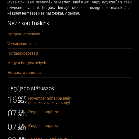
javaslatok, akik szeretnék fejleszteni tudásukat, vagy egyszerűen csak
szívesen olvasnak horgász témájú cikkeket, nézegetnek mások által
készített természet- és hal fotókat, videókat.
Nézz körül nálunk
Horgász versenyek
Versenysorozatok
Horgászközösség
Magyar horgászhelyek
Horgász webáruház
Legújabb státuszok
16
OCT
November hónapba miért
2025
nem szerveztek versenyt,
illetve mi van a klasszikus
07
"kárászos"...
JUL
Reggeli horgászat
2023
07
JUL
Reggeli horgászat
2023