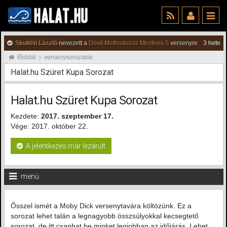
Skultéti László
nevezett a
Dovit Methodozás Mesterei 5
versenyre
3 hete
főoldal
versenysorozatok
Halat.hu Szüret Kupa Sorozat
Halat.hu Szüret Kupa Sorozat
Kezdete:
2017. szeptember 17.
Vége: 2017. október 22.
A jelentkezés már lezárult
menü
Ősszel ismét a Moby Dick versenytavára költözünk. Ez a
sorozat lehet talán a legnagyobb összsúlyokkal kecsegtető
sorozat, de itt csaphat be minket legjobban az időjárás. Lehet