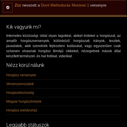
Zizi
nevezett a
Dovit Methodozás Mesterei 1
versenyre
Kik vagyunk mi?
Internetes közösségi oldal olyan tagokkal, akiket érdekel a horgászat, az
amatőr horgászversenyek, különböző horgászati irányok, tesztek,
javaslatok, akik szeretnék fejleszteni tudásukat, vagy egyszerűen csak
szívesen olvasnak horgász témájú cikkeket, nézegetnek mások által
készített természet- és hal fotókat, videókat.
Nézz körül nálunk
Horgász versenyek
Versenysorozatok
Horgászközösség
Magyar horgászhelyek
Horgász webáruház
Legújabb státuszok