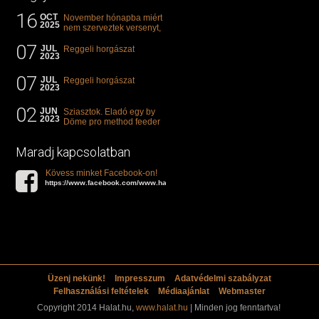
16
OCT
November hónapba miért
2025
nem szerveztek versenyt,
illetve mi van a klasszikus
07
"kárászos"...
JUL
Reggeli horgászat
2023
07
JUL
Reggeli horgászat
2023
02
JUN
Sziasztok. Eladó egy by
2023
Döme pro method feeder
360-as bot. 20.000ft. Ha
valakit èrdekel akkor...
Maradj kapcsolatban
Kövess minket Facebook-on!
https://www.facebook.com/www.halat.hu
Üzenj nekünk!
Impresszum
Adatvédelmi szabályzat
Felhasználási feltételek
Médiaajánlat
Webmaster
Copyright 2014 Halat.hu,
www.halat.hu
| Minden jog fenntartva!