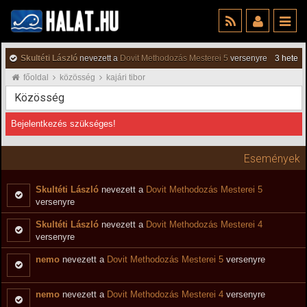
Skultéti László
nevezett a
Dovit Methodozás Mesterei 5
versenyre
3 hete
főoldal
közösség
kajári tibor
Közösség
Bejelentkezés szükséges!
Események
Skultéti László
nevezett a
Dovit Methodozás Mesterei 5
versenyre
Skultéti László
nevezett a
Dovit Methodozás Mesterei 4
versenyre
nemo
nevezett a
Dovit Methodozás Mesterei 5
versenyre
nemo
nevezett a
Dovit Methodozás Mesterei 4
versenyre