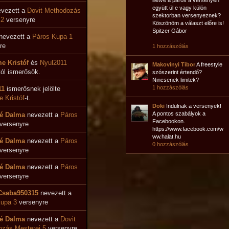
illetve a páros a versenyen
együtt ül e vagy külön
vezett a
Dovit Methodozás
szektorban versenyeznek?
 2
versenyre
Köszönöm a választ előre is!
Spitzer Gábor
nevezett a
Páros Kupa 1
re
1 hozzászólás
e Kristóf
és
Nyul2011
Makovinyi Tibor
A freestyle
ól ismerősök.
szószerint értendő?
Nincsenek limitek?
1 hozzászólás
11
ismerősnek jelölte
 Kristóf
-t.
Doki
Indulnak a versenyek!
A pontos szabályok a
é Dalma
nevezett a
Páros
Facebookon.
versenyre
https://www.facebook.com/w
ww.halat.hu
é Dalma
nevezett a
Páros
0 hozzászólás
versenyre
é Dalma
nevezett a
Páros
versenyre
Csaba950315
nevezett a
upa 3
versenyre
é Dalma
nevezett a
Dovit
zás Mesterei 5
versenyre