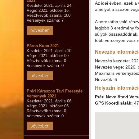
2021
Az idei évben, ezek a
Kezdete: 2021. április 24.
amelyet a szezon végé
Vége: 2021. október 16.
Résztvevők száma: 100
Versenyek száma: 7
A sorozatba való részv
legjobb 3 eredmény fog
bővebben
súlyok összeadódnak. P
több versenyen vesz ré
Páros Kupa 2021
Kezdete: 2021. április 10.
Nevezés informáci
Vége: 2021. október 09.
Résztvevők száma: 0
Nevezés kezdete: 202
Versenyek száma: 0
Nevezés vége: 2026. o
Maximális versenyzős
bővebben
Nevezők: 6
Helyszín informác
Préri Kárászos Tavi Freestyle
Versenyek 2021
Préri Nevelőtavi Ver
Kezdete: 2021. április 06.
GPS Koordináták:
47
Vége: 2021. október 05.
Résztvevők száma: 0
Versenyek száma: 0
bővebben