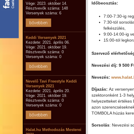
Időbeosztás:
Vége: 2023. október 14.
Résztvevők száma: 148
Versenyek száma: 6
7:00-7:30-ig reg
7:30-tól sorsolá
bővebben
felkészülés,
9:00-14:00-ig v
Keddi Versenyek 2021
15:00-tól legko
Kezdete: 2021. április 06.
Vége: 2021. október 19.
Résztvevők száma: 0
Szervező elérhetősé
Versenyek száma: 0
Nevezési díj: 9 500 
bővebben
Nevezés:
www.halat
Nevelő Tavi Freestyle Keddi
Versenyek 2021
Díjazás:
Az versenyen
Kezdete: 2021. április 20.
szektoronként 1-3 hely
Vége: 2021. október 19.
Résztvevők száma: 0
helyezetteket értékes 
Versenyek száma: 0
azon szerencséseknek 
TOMBOLA húzás keret
bővebben
Sorsolás
: Nevezési s
Halat.hu Methodozás Mesterei