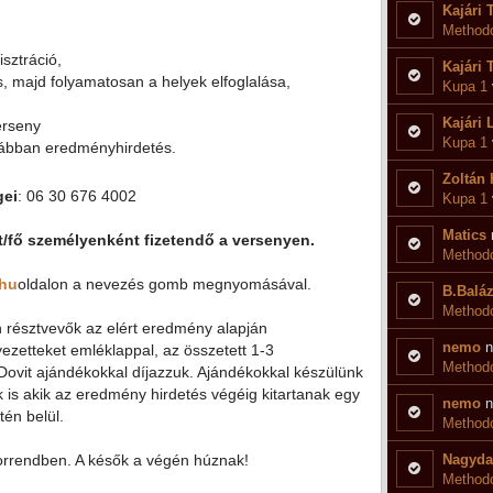
Kajári 
Methodo
isztráció,
Kajári 
s, majd folyamatosan a helyek elfoglalása,
Kupa 1
Kajári 
erseny
Kupa 1
rábban eredményhirdetés.
Zoltán 
gei
: 06 30 676 4002
Kupa 1
Matics
Ft/fő személyenként fizetendő a versenyen.
Methodo
.hu
oldalon a nevezés gomb megnyomásával.
B.Balá
Methodo
 résztvevők az elért eredmény alapján
nemo
n
ezetteket emléklappal, az összetett 1-3
Methodo
Dovit ajándékokkal díjazzuk. Ajándékokkal készülünk
is akik az eredmény hirdetés végéig kitartanak egy
nemo
n
én belül.
Methodo
orrendben. A késők a végén húznak!
Nagyda
Methodo