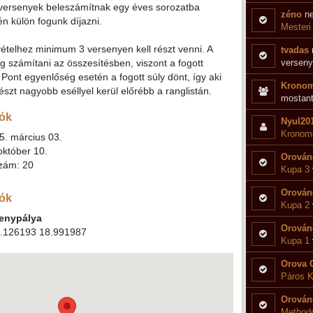
 versenyek beleszámítnak egy éves sorozatba
zéno
ne
n külön fogunk díjazni.
Mesteri
ételhez minimum 3 versenyen kell részt venni. A
tvadas
 számítani az összesítésben, viszont a fogott
verseny
ont egyenlőség esetén a fogott súly dönt, így aki
Kronom
szt nagyobb eséllyel kerül előrébb a ranglistán.
mostant
ók
Nyul20
Kronome
5. március 03.
któber 10.
Orován
zám: 20
Kupa 3
Orován
iók
Kupa 2
senypálya
Orován
.126193 18.991987
Kupa 1
Orova 
Páros K
Orován
Methodo