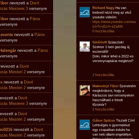
Tibor
nevezett a
Dovit
Richard Nagy
Ha van
zás Mesterei 3
versenyre
kedved nézd meg az első
youtube videóm.
Tibor
nevezett a
Páros
https://www.youtube.com/wa
versenyre
tch?v=jSzrh-eZaAM
0 hozzászólás
Levente
nevezett a
Páros
versenyre
fehértolll
Sziasztok!
Szektor 1-ben gazdag új
Halengár
nevezett a
Páros
esztendőt!
versenyre
Doki, mikor lehet a 2022-es
versenynaptárat meglesni?
nevezett a
Dovit
zás Mesteri 2
versenyre
2 hozzászólás
zs
nevezett a
Dovit
Makovinyi Tibor
Szeretném
zás Mesteri 2
versenyre
megkérdezni, hogy a
Kárászos tavi versenyeken
evezett a
Dovit
használható e fonott
zás Mesterei 3
versenyre
főzsinór?
2 hozzászólás
evezett a
Dovit
zás Mesteri 2
versenyre
Gábor Spitzer
Tisztelt Cím!
Lehtséges e gyermekkel
ni0216
nevezett a
Dovit
egy csapatban indulni ha
van neki állami engedélye,
zás Mesteri 2
versenyre