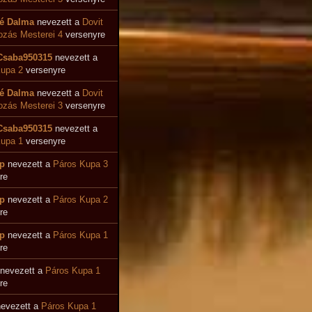
é Dalma
nevezett a
Dovit
ozás Mesterei 4
versenyre
Csaba950315
nevezett a
upa 2
versenyre
é Dalma
nevezett a
Dovit
zás Mesterei 3
versenyre
Csaba950315
nevezett a
upa 1
versenyre
p
nevezett a
Páros Kupa 3
re
p
nevezett a
Páros Kupa 2
re
p
nevezett a
Páros Kupa 1
re
nevezett a
Páros Kupa 1
re
evezett a
Páros Kupa 1