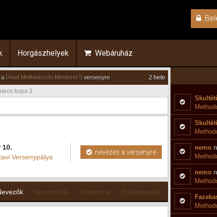
Bel
k
Horgászhelyek
Webáruház
 a
Dovit Methodozás Mesterei 5
versenyre
2 hete
páros kupa 3
Skultét
Methodo
Skultét
Method
 10.
nemo
n
nevezés a versenyre
Methodo
tavi Versenypálya
nemo
n
Method
Nevezők
Versenyzők
Szektorok
Eredmények
Fazekas
Methodo