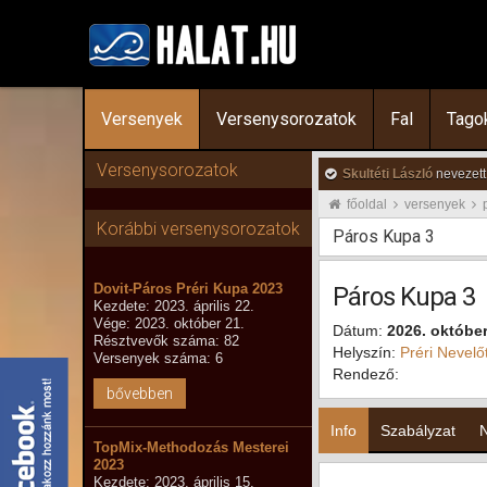
Versenyek
Versenysorozatok
Fal
Tago
Versenysorozatok
Skultéti László
nevezett
főoldal
versenyek
Korábbi versenysorozatok
Páros Kupa 3
Dovit-Páros Préri Kupa 2023
Páros Kupa 3
Kezdete: 2023. április 22.
Vége: 2023. október 21.
Dátum:
2026. október
Résztvevők száma: 82
Helyszín:
Préri Nevelő
Versenyek száma: 6
Rendező:
bővebben
Info
Szabályzat
TopMix-Methodozás Mesterei
2023
Kezdete: 2023. április 15.