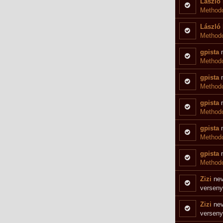
László 
Methodo
László 
Methodo
gpista
n
Methodo
gpista
n
Method
gpista
n
Methodo
gpista
n
Methodo
gpista
n
Methodo
Zizi
nev
verseny
Zizi
nev
verseny