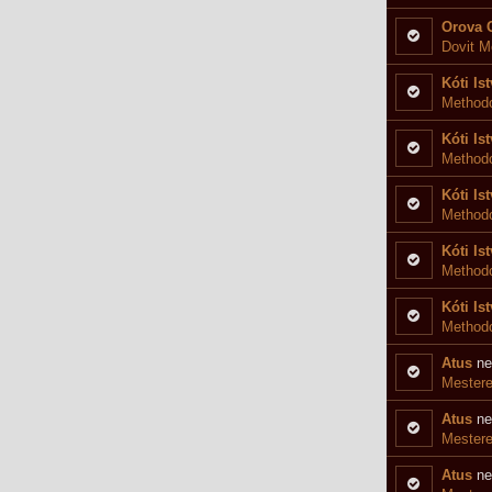
versenyre
Orova 
Dovit M
versenyre
Kóti Is
Methodo
Kóti Is
Method
Kóti Is
Methodo
Kóti Is
Methodo
Kóti Is
Methodo
Atus
ne
Mestere
Atus
ne
Mestere
Atus
ne