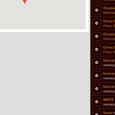
Orován
Method
Orova 
Páros K
Orován
Methodo
Orova 
Páros K
kovicar
verseny
kovicar
verseny
kovicar
verseny
WHITE
verseny
Soma
n