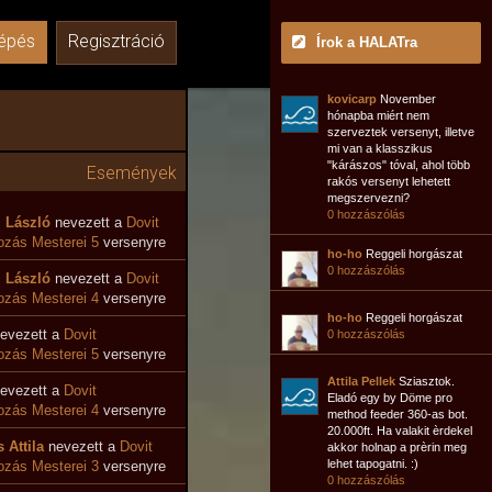
épés
Regisztráció
Írok a HALATra
kovicarp
November
hónapba miért nem
szerveztek versenyt, illetve
mi van a klasszikus
"kárászos" tóval, ahol több
Események
rakós versenyt lehetett
megszervezni?
0 hozzászólás
i László
nevezett a
Dovit
zás Mesterei 5
versenyre
ho-ho
Reggeli horgászat
0 hozzászólás
i László
nevezett a
Dovit
ozás Mesterei 4
versenyre
ho-ho
Reggeli horgászat
evezett a
Dovit
0 hozzászólás
zás Mesterei 5
versenyre
Attila Pellek
Sziasztok.
evezett a
Dovit
Eladó egy by Döme pro
ozás Mesterei 4
versenyre
method feeder 360-as bot.
20.000ft. Ha valakit èrdekel
 Attila
nevezett a
Dovit
akkor holnap a prèrin meg
lehet tapogatni. :)
zás Mesterei 3
versenyre
0 hozzászólás