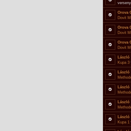
verseny
Orova 
Dovit M
versenyre
Orova 
Dovit M
versenyre
Orova 
Dovit M
versenyre
László 
Kupa 3
László 
Methodo
László 
Method
László 
Methodo
László 
Kupa 1