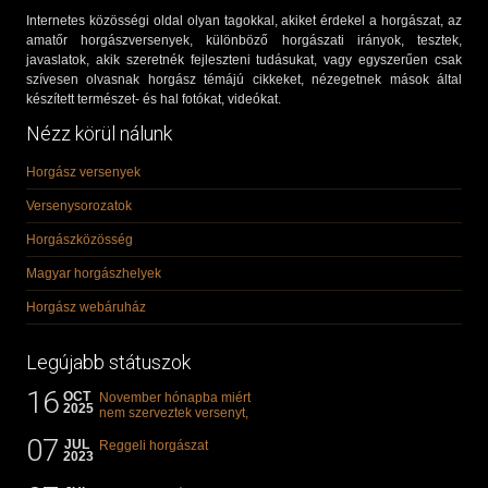
Internetes közösségi oldal olyan tagokkal, akiket érdekel a horgászat, az
amatőr horgászversenyek, különböző horgászati irányok, tesztek,
javaslatok, akik szeretnék fejleszteni tudásukat, vagy egyszerűen csak
szívesen olvasnak horgász témájú cikkeket, nézegetnek mások által
készített természet- és hal fotókat, videókat.
Nézz körül nálunk
Horgász versenyek
Versenysorozatok
Horgászközösség
Magyar horgászhelyek
Horgász webáruház
Legújabb státuszok
16
OCT
November hónapba miért
2025
nem szerveztek versenyt,
illetve mi van a klasszikus
07
"kárászos"...
JUL
Reggeli horgászat
2023