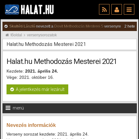
Skultéti László
nevezett a
Dovit Methodozás Mesterei 5
versenyre
2 hete
főoldal
versenysorozatok
Halat.hu Methodozás Mesterei 2021
Halat.hu Methodozás Mesterei 2021
Kezdete:
2021. április 24.
Vége: 2021. október 16.
A jelentkezés már lezárult
menü
Nevezés információk
Verseny sorozat kezdete: 2021. április 24.