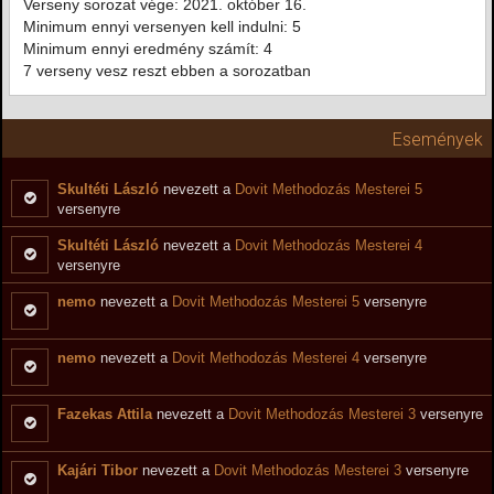
Verseny sorozat vége: 2021. október 16.
Minimum ennyi versenyen kell indulni: 5
Minimum ennyi eredmény számít: 4
7 verseny vesz reszt ebben a sorozatban
Események
Skultéti László
nevezett a
Dovit Methodozás Mesterei 5
versenyre
Skultéti László
nevezett a
Dovit Methodozás Mesterei 4
versenyre
nemo
nevezett a
Dovit Methodozás Mesterei 5
versenyre
nemo
nevezett a
Dovit Methodozás Mesterei 4
versenyre
Fazekas Attila
nevezett a
Dovit Methodozás Mesterei 3
versenyre
Kajári Tibor
nevezett a
Dovit Methodozás Mesterei 3
versenyre