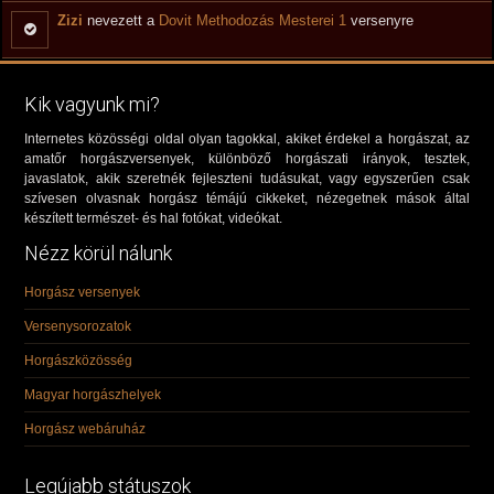
Zizi
nevezett a
Dovit Methodozás Mesterei 1
versenyre
Kik vagyunk mi?
Internetes közösségi oldal olyan tagokkal, akiket érdekel a horgászat, az
amatőr horgászversenyek, különböző horgászati irányok, tesztek,
javaslatok, akik szeretnék fejleszteni tudásukat, vagy egyszerűen csak
szívesen olvasnak horgász témájú cikkeket, nézegetnek mások által
készített természet- és hal fotókat, videókat.
Nézz körül nálunk
Horgász versenyek
Versenysorozatok
Horgászközösség
Magyar horgászhelyek
Horgász webáruház
Legújabb státuszok