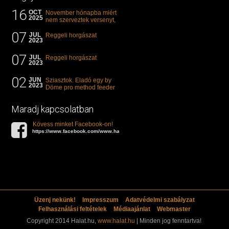
16
OCT
November hónapba miért
2025
nem szerveztek versenyt,
illetve mi van a klasszikus
07
"kárászos"...
JUL
Reggeli horgászat
2023
07
JUL
Reggeli horgászat
2023
02
JUN
Sziasztok. Eladó egy by
2023
Döme pro method feeder
360-as bot. 20.000ft. Ha
valakit èrdekel akkor...
Maradj kapcsolatban
Kövess minket Facebook-on!
https://www.facebook.com/www.halat.hu
Üzenj nekünk!
Impresszum
Adatvédelmi szabályzat
Felhasználási feltételek
Médiaajánlat
Webmaster
Copyright 2014 Halat.hu,
www.halat.hu
| Minden jog fenntartva!