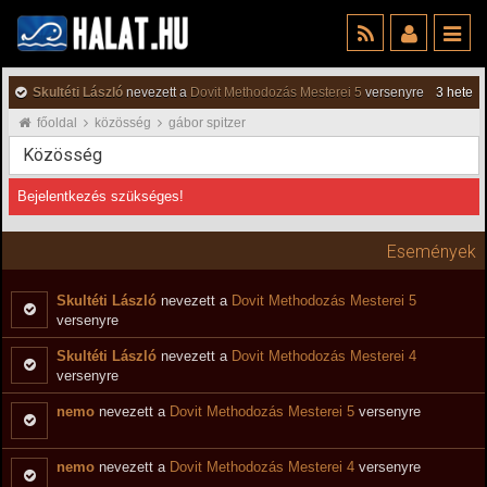
Skultéti László
nevezett a
Dovit Methodozás Mesterei 5
versenyre
3 hete
főoldal
közösség
gábor spitzer
Közösség
Bejelentkezés szükséges!
Események
Skultéti László
nevezett a
Dovit Methodozás Mesterei 5
versenyre
Skultéti László
nevezett a
Dovit Methodozás Mesterei 4
versenyre
nemo
nevezett a
Dovit Methodozás Mesterei 5
versenyre
nemo
nevezett a
Dovit Methodozás Mesterei 4
versenyre