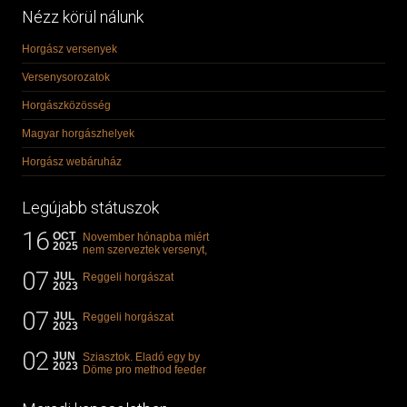
Nézz körül nálunk
Horgász versenyek
Versenysorozatok
Horgászközösség
Magyar horgászhelyek
Horgász webáruház
Legújabb státuszok
16
OCT
November hónapba miért
2025
nem szerveztek versenyt,
illetve mi van a klasszikus
07
"kárászos"...
JUL
Reggeli horgászat
2023
07
JUL
Reggeli horgászat
2023
02
JUN
Sziasztok. Eladó egy by
2023
Döme pro method feeder
360-as bot. 20.000ft. Ha
valakit èrdekel akkor...