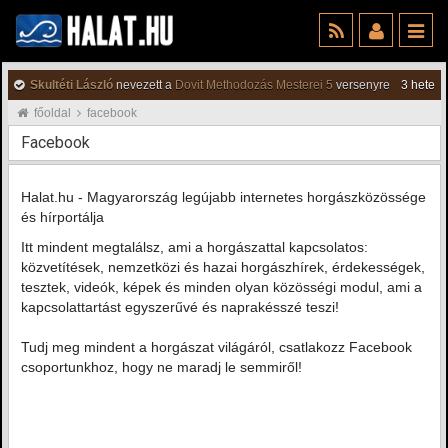
Skultéti László
nevezett a
Dovit Methodozás Mesterei 5
versenyre
3 hete
főoldal
facebook
Facebook
Halat.hu - Magyarország legújabb internetes horgászközössége
és hírportálja
Itt mindent megtalálsz, ami a horgászattal kapcsolatos:
közvetítések, nemzetközi és hazai horgászhírek, érdekességek,
tesztek, videók, képek és minden olyan közösségi modul, ami a
kapcsolattartást egyszerűvé és naprakésszé teszi!
Tudj meg mindent a horgászat világáról, csatlakozz Facebook
csoportunkhoz, hogy ne maradj le semmiről!