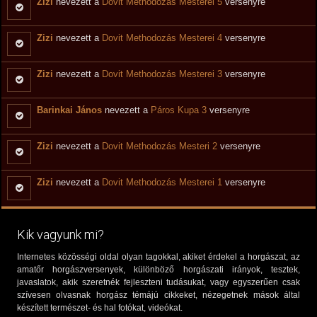
Zizi
nevezett a
Dovit Methodozás Mesterei 5
versenyre
Zizi
nevezett a
Dovit Methodozás Mesterei 4
versenyre
Zizi
nevezett a
Dovit Methodozás Mesterei 3
versenyre
Barinkai János
nevezett a
Páros Kupa 3
versenyre
Zizi
nevezett a
Dovit Methodozás Mesteri 2
versenyre
Zizi
nevezett a
Dovit Methodozás Mesterei 1
versenyre
Kik vagyunk mi?
Internetes közösségi oldal olyan tagokkal, akiket érdekel a horgászat, az
amatőr horgászversenyek, különböző horgászati irányok, tesztek,
javaslatok, akik szeretnék fejleszteni tudásukat, vagy egyszerűen csak
szívesen olvasnak horgász témájú cikkeket, nézegetnek mások által
készített természet- és hal fotókat, videókat.