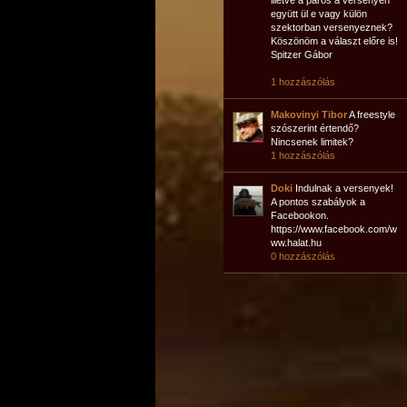
illetve a páros a versenyen
együtt ül e vagy külön
szektorban versenyeznek?
Köszönöm a választ előre is!
Spitzer Gábor
1 hozzászólás
Makovinyi Tibor
A freestyle
szószerint értendő?
Nincsenek limitek?
1 hozzászólás
Doki
Indulnak a versenyek!
A pontos szabályok a
Facebookon.
https://www.facebook.com/w
ww.halat.hu
0 hozzászólás