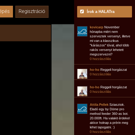
épés
Regisztráció
Írok a HALATra
kovicarp
November
hónapba miért nem
szerveztek versenyt, illetve
mi van a klasszikus
"kárászos" tóval, ahol több
rakós versenyt lehetett
megszervezni?
0 hozzászólás
ho-ho
Reggeli horgászat
0 hozzászólás
ho-ho
Reggeli horgászat
0 hozzászólás
Attila Pellek
Sziasztok.
Eladó egy by Döme pro
method feeder 360-as bot.
20.000ft. Ha valakit èrdekel
akkor holnap a prèrin meg
lehet tapogatni. :)
0 hozzászólás