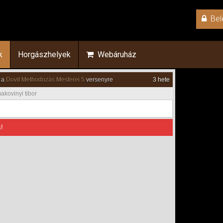
Bel
k
Horgászhelyek
Webáruház
 a
Dovit Methodozás Mesterei 5
versenyre
3 hete
akovinyi tibor
!