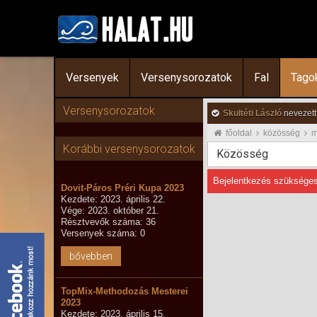
Versenyek
Versenysorozatok
Fal
Tago
Versenysorozatok
Skultéti László
nevezett
főoldal
közösség
m
Korábbi versenysorozatok
Közösség
Bejelentkezés szükséges
Dovit-Páros Préri Kupa 2023
Kezdete: 2023. április 22.
Vége: 2023. október 21.
Résztvevők száma: 36
Versenyek száma: 0
bővebben
TopMix-Methodozás Mesterei
2023
Kezdete: 2023. április 15.