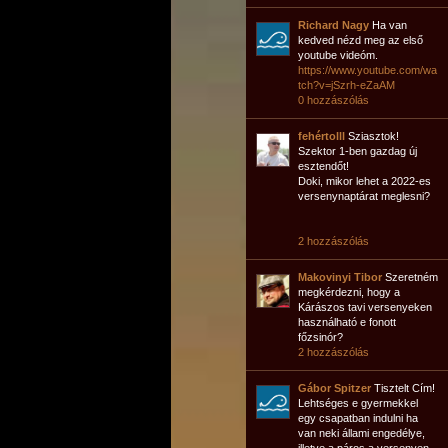
Richard Nagy
Ha van
kedved nézd meg az első
youtube videóm.
https://www.youtube.com/wa
tch?v=jSzrh-eZaAM
0 hozzászólás
fehértolll
Sziasztok!
Szektor 1-ben gazdag új
esztendőt!
Doki, mikor lehet a 2022-es
versenynaptárat meglesni?
2 hozzászólás
Makovinyi Tibor
Szeretném
megkérdezni, hogy a
Kárászos tavi versenyeken
használható e fonott
főzsinór?
2 hozzászólás
Gábor Spitzer
Tisztelt Cím!
Lehtséges e gyermekkel
egy csapatban indulni ha
van neki állami engedélye,