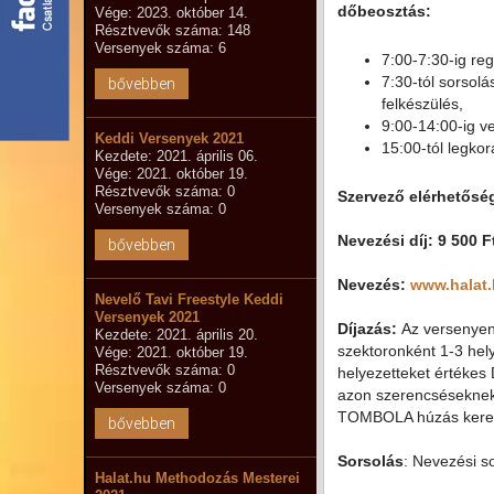
dőbeosztás:
Vége: 2023. október 14.
Résztvevők száma: 148
Versenyek száma: 6
7:00-7:30-ig reg
7:30-tól sorsolá
bővebben
felkészülés,
9:00-14:00-ig v
Keddi Versenyek 2021
15:00-tól legko
Kezdete: 2021. április 06.
Vége: 2021. október 19.
Résztvevők száma: 0
Szervező elérhetősé
Versenyek száma: 0
Nevezési díj: 9 500 
bővebben
Nevezés:
www.halat
Nevelő Tavi Freestyle Keddi
Versenyek 2021
Díjazás:
Az versenyen
Kezdete: 2021. április 20.
szektoronként 1-3 hely
Vége: 2021. október 19.
Résztvevők száma: 0
helyezetteket értékes 
Versenyek száma: 0
azon szerencséseknek 
TOMBOLA húzás keret
bővebben
Sorsolás
: Nevezési s
Halat.hu Methodozás Mesterei