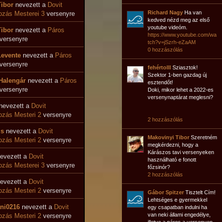
Tibor
nevezett a
Dovit
Richard Nagy
Ha van
zás Mesterei 3
versenyre
kedved nézd meg az első
youtube videóm.
Tibor
nevezett a
Páros
https://www.youtube.com/wa
versenyre
tch?v=jSzrh-eZaAM
0 hozzászólás
Levente
nevezett a
Páros
versenyre
fehértolll
Sziasztok!
Szektor 1-ben gazdag új
Halengár
nevezett a
Páros
esztendőt!
versenyre
Doki, mikor lehet a 2022-es
versenynaptárat meglesni?
nevezett a
Dovit
zás Mesteri 2
versenyre
2 hozzászólás
zs
nevezett a
Dovit
Makovinyi Tibor
Szeretném
zás Mesteri 2
versenyre
megkérdezni, hogy a
Kárászos tavi versenyeken
evezett a
Dovit
használható e fonott
zás Mesterei 3
versenyre
főzsinór?
2 hozzászólás
evezett a
Dovit
zás Mesteri 2
versenyre
Gábor Spitzer
Tisztelt Cím!
Lehtséges e gyermekkel
ni0216
nevezett a
Dovit
egy csapatban indulni ha
van neki állami engedélye,
zás Mesteri 2
versenyre