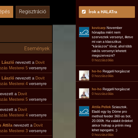
épés
Regisztráció
Írok a HALATra
kovicarp
November
hónapba miért nem
szerveztek versenyt, illetve
mi van a klasszikus
"kárászos" tóval, ahol több
Események
rakós versenyt lehetett
megszervezni?
0 hozzászólás
i László
nevezett a
Dovit
zás Mesterei 5
versenyre
ho-ho
Reggeli horgászat
0 hozzászólás
i László
nevezett a
Dovit
ozás Mesterei 4
versenyre
ho-ho
Reggeli horgászat
evezett a
Dovit
0 hozzászólás
zás Mesterei 5
versenyre
Attila Pellek
Sziasztok.
evezett a
Dovit
Eladó egy by Döme pro
ozás Mesterei 4
versenyre
method feeder 360-as bot.
20.000ft. Ha valakit èrdekel
 Attila
nevezett a
Dovit
akkor holnap a prèrin meg
lehet tapogatni. :)
zás Mesterei 3
versenyre
0 hozzászólás