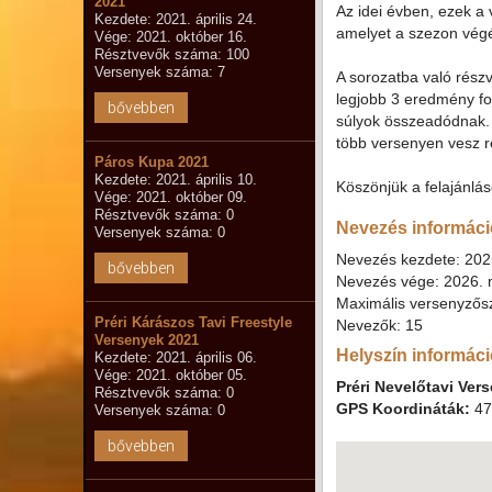
2021
Az idei évben, ezek a
Kezdete: 2021. április 24.
amelyet a szezon végé
Vége: 2021. október 16.
Résztvevők száma: 100
Versenyek száma: 7
A sorozatba való részv
legjobb 3 eredmény fog
bővebben
súlyok összeadódnak. P
több versenyen vesz ré
Páros Kupa 2021
Kezdete: 2021. április 10.
Köszönjük a felajánlá
Vége: 2021. október 09.
Résztvevők száma: 0
Nevezés informáci
Versenyek száma: 0
Nevezés kezdete: 202
bővebben
Nevezés vége: 2026. 
Maximális versenyzős
Préri Kárászos Tavi Freestyle
Nevezők: 15
Versenyek 2021
Helyszín informác
Kezdete: 2021. április 06.
Vége: 2021. október 05.
Préri Nevelőtavi Ver
Résztvevők száma: 0
GPS Koordináták:
47
Versenyek száma: 0
bővebben