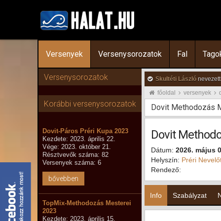
Versenyek
Versenysorozatok
Fal
Tago
Versenysorozatok
Skultéti László
nevezett
főoldal
versenyek
Korábbi versenysorozatok
Dovit Methodozás M
Dovit-Páros Préri Kupa 2023
Dovit Methodo
Kezdete: 2023. április 22.
Vége: 2023. október 21.
Dátum:
2026. május 0
Résztvevők száma: 82
Helyszín:
Préri Nevelő
Versenyek száma: 6
Rendező:
bővebben
Info
Szabályzat
TopMix-Methodozás Mesterei
2023
Kezdete: 2023. április 15.