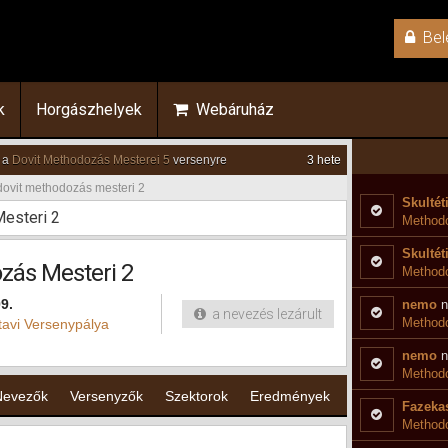
Bel
k
Horgászhelyek
Webáruház
 a
Dovit Methodozás Mesterei 5
versenyre
3 hete
dovit methodozás mesteri 2
Skultét
esteri 2
Methodo
Skultét
zás Mesteri 2
Method
9.
nemo
n
a nevezés lezárult
Methodo
tavi Versenypálya
nemo
n
Method
Nevezők
Versenyzők
Szektorok
Eredmények
Fazekas
Methodo