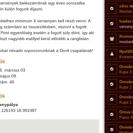
 versenyek beleszámítnak egy éves sorozatba
zéno
ne
n külön fogunk díjazni.
Mesteri
ételhez minimum 4 versenyen kell részt venni. A
tvadas
 számítani az összesítésben, viszont a fogott
verseny
ont egyenlőség esetén a fogott súly dönt, így aki
Kronom
szt nagyobb eséllyel kerül előrébb a ranglistán.
mostant
sokat névadó szponzorunknak a Dovit csapatának!
Nyul20
Kronome
ók
Orován
5. március 03.
Kupa 3
május 09.
zám: 40
Orován
Kupa 2
iók
Orován
Kupa 1
senypálya
.126193 18.991987
Orova 
Páros K
Orován
Methodo