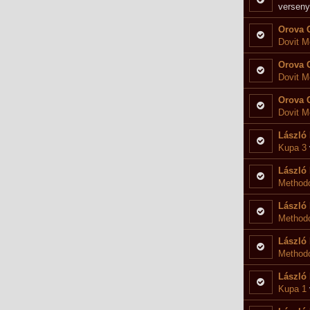
verseny
Orova 
Dovit M
versenyre
Orova 
Dovit M
versenyre
Orova 
Dovit M
versenyre
László 
Kupa 3
László 
Methodo
László 
Method
László 
Methodo
László 
Kupa 1