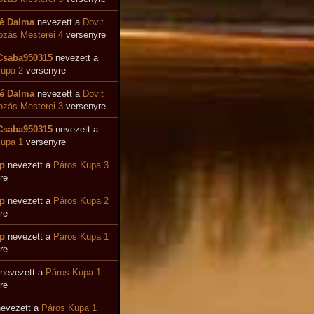
é Dalma
nevezett a
Dovit
ozás Mesterei 4
versenyre
Csaba950315
nevezett a
upa 2
versenyre
é Dalma
nevezett a
Dovit
zás Mesterei 3
versenyre
Csaba950315
nevezett a
upa 1
versenyre
p
nevezett a
Páros Kupa 3
re
p
nevezett a
Páros Kupa 2
re
p
nevezett a
Páros Kupa 1
re
nevezett a
Páros Kupa 1
re
evezett a
Páros Kupa 1