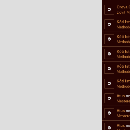
versenyre
Orova 
Dovit M
versenyre
Kóti Is
Methodo
Kóti Is
Method
Kóti Is
Methodo
Kóti Is
Methodo
Kóti Is
Methodo
Atus
ne
Mestere
Atus
ne
Mestere
Atus
ne