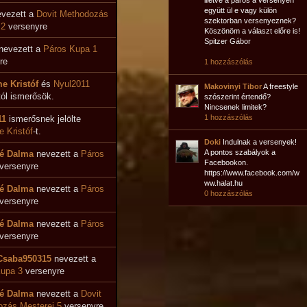
illetve a páros a versenyen
együtt ül e vagy külön
vezett a
Dovit Methodozás
szektorban versenyeznek?
 2
versenyre
Köszönöm a választ előre is!
Spitzer Gábor
nevezett a
Páros Kupa 1
re
1 hozzászólás
e Kristóf
és
Nyul2011
Makovinyi Tibor
A freestyle
ól ismerősök.
szószerint értendő?
Nincsenek limitek?
1 hozzászólás
11
ismerősnek jelölte
 Kristóf
-t.
Doki
Indulnak a versenyek!
A pontos szabályok a
é Dalma
nevezett a
Páros
Facebookon.
versenyre
https://www.facebook.com/w
ww.halat.hu
é Dalma
nevezett a
Páros
0 hozzászólás
versenyre
é Dalma
nevezett a
Páros
versenyre
Csaba950315
nevezett a
upa 3
versenyre
é Dalma
nevezett a
Dovit
zás Mesterei 5
versenyre