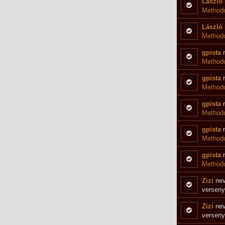
László 
Methodo
László 
Methodo
gpista
n
Methodo
gpista
n
Method
gpista
n
Methodo
gpista
n
Methodo
gpista
n
Methodo
Zizi
nev
verseny
Zizi
nev
verseny