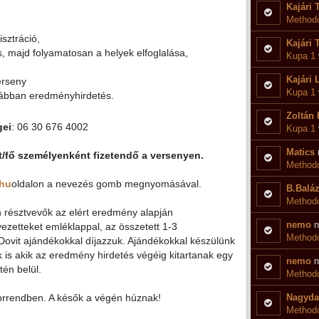
Kajári 
Methodo
isztráció,
Kajári 
s, majd folyamatosan a helyek elfoglalása,
Kupa 1
Kajári 
erseny
Kupa 1
rábban eredményhirdetés.
Zoltán 
gei
: 06 30 676 4002
Kupa 1
Matics
Ft/fő személyenként fizetendő a versenyen.
Methodo
.hu
oldalon a nevezés gomb megnyomásával.
B.Balá
Methodo
 résztvevők az elért eredmény alapján
nemo
n
ezetteket emléklappal, az összetett 1-3
Methodo
Dovit ajándékokkal díjazzuk. Ajándékokkal készülünk
is akik az eredmény hirdetés végéig kitartanak egy
nemo
n
én belül.
Methodo
orrendben. A késők a végén húznak!
Nagyda
Methodo