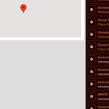
Orován
Method
Orova 
Páros K
Orován
Methodo
Orova 
Páros K
kovicar
verseny
kovicar
verseny
kovicar
verseny
WHITE
verseny
Soma
n