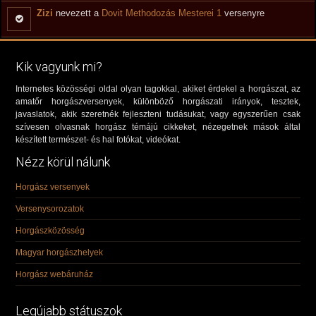
Zizi
nevezett a
Dovit Methodozás Mesterei 1
versenyre
Kik vagyunk mi?
Internetes közösségi oldal olyan tagokkal, akiket érdekel a horgászat, az
amatőr horgászversenyek, különböző horgászati irányok, tesztek,
javaslatok, akik szeretnék fejleszteni tudásukat, vagy egyszerűen csak
szívesen olvasnak horgász témájú cikkeket, nézegetnek mások által
készített természet- és hal fotókat, videókat.
Nézz körül nálunk
Horgász versenyek
Versenysorozatok
Horgászközösség
Magyar horgászhelyek
Horgász webáruház
Legújabb státuszok