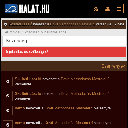
Skultéti László
nevezett a
Dovit Methodozás Mesterei 5
versenyre
2 hete
főoldal
közösség
barinkai jános
Közösség
Bejelentkezés szükséges!
Események
Skultéti László
nevezett a
Dovit Methodozás Mesterei 5
versenyre
Skultéti László
nevezett a
Dovit Methodozás Mesterei 4
versenyre
nemo
nevezett a
Dovit Methodozás Mesterei 5
versenyre
nemo
nevezett a
Dovit Methodozás Mesterei 4
versenyre