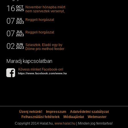
16
OCT
November hónapba miért
2025
nem szerveztek versenyt,
illetve mi van a klasszikus
07
"kárászos"...
JUL
Reggeli horgászat
2023
07
JUL
Reggeli horgászat
2023
02
JUN
Sziasztok. Eladó egy by
2023
Döme pro method feeder
360-as bot. 20.000ft. Ha
valakit èrdekel akkor...
Maradj kapcsolatban
Kövess minket Facebook-on!
https://www.facebook.com/www.halat.hu
Üzenj nekünk!
Impresszum
Adatvédelmi szabályzat
Felhasználási feltételek
Médiaajánlat
Webmaster
Copyright 2014 Halat.hu,
www.halat.hu
| Minden jog fenntartva!