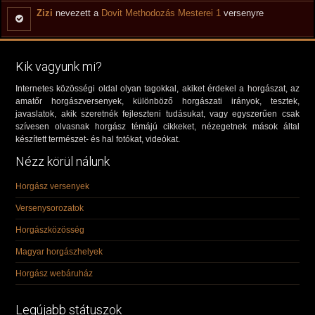
Zizi
nevezett a
Dovit Methodozás Mesterei 1
versenyre
Kik vagyunk mi?
Internetes közösségi oldal olyan tagokkal, akiket érdekel a horgászat, az
amatőr horgászversenyek, különböző horgászati irányok, tesztek,
javaslatok, akik szeretnék fejleszteni tudásukat, vagy egyszerűen csak
szívesen olvasnak horgász témájú cikkeket, nézegetnek mások által
készített természet- és hal fotókat, videókat.
Nézz körül nálunk
Horgász versenyek
Versenysorozatok
Horgászközösség
Magyar horgászhelyek
Horgász webáruház
Legújabb státuszok