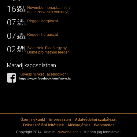
16
OCT
November hónapba miért
2025
nem szerveztek versenyt,
illetve mi van a klasszikus
07
"kárászos"...
JUL
Reggeli horgászat
2023
07
JUL
Reggeli horgászat
2023
02
JUN
Sziasztok. Eladó egy by
2023
Döme pro method feeder
360-as bot. 20.000ft. Ha
valakit èrdekel akkor...
Maradj kapcsolatban
Kövess minket Facebook-on!
https://www.facebook.com/www.halat.hu
Üzenj nekünk!
Impresszum
Adatvédelmi szabályzat
Felhasználási feltételek
Médiaajánlat
Webmaster
Copyright 2014 Halat.hu,
www.halat.hu
| Minden jog fenntartva!