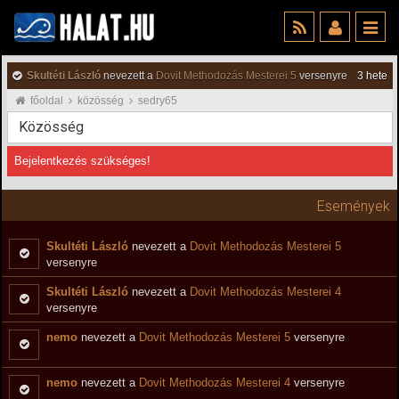
Skultéti László
nevezett a
Dovit Methodozás Mesterei 5
versenyre
3 hete
főoldal
közösség
sedry65
Közösség
Bejelentkezés szükséges!
Események
Skultéti László
nevezett a
Dovit Methodozás Mesterei 5
versenyre
Skultéti László
nevezett a
Dovit Methodozás Mesterei 4
versenyre
nemo
nevezett a
Dovit Methodozás Mesterei 5
versenyre
nemo
nevezett a
Dovit Methodozás Mesterei 4
versenyre