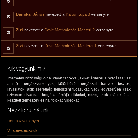
Barinkai János
nevezett a
Páros Kupa 3
versenyre
Zizi
nevezett a
Dovit Methodozás Mesteri 2
versenyre
Zizi
nevezett a
Dovit Methodozás Mesterei 1
versenyre
Kik vagyunk mi?
Internetes közösségi oldal olyan tagokkal, akiket érdekel a horgászat, az
amatőr horgászversenyek, különböző horgászati irányok, tesztek,
javaslatok, akik szeretnék fejleszteni tudásukat, vagy egyszerűen csak
szívesen olvasnak horgász témájú cikkeket, nézegetnek mások által
készített természet- és hal fotókat, videókat.
Nézz körül nálunk
Horgász versenyek
Versenysorozatok