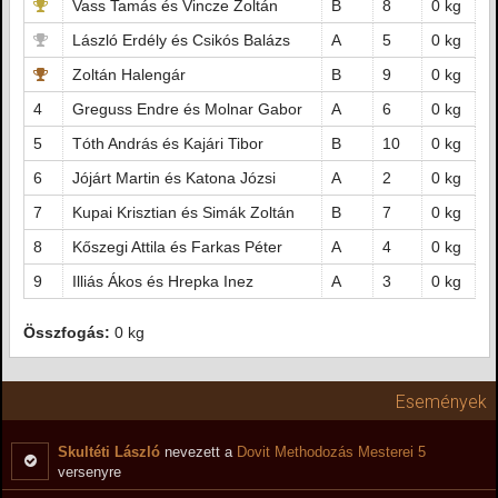
Vass Tamás és Vincze Zoltán
B
8
0 kg
László Erdély és Csikós Balázs
A
5
0 kg
Zoltán Halengár
B
9
0 kg
4
Greguss Endre és Molnar Gabor
A
6
0 kg
5
Tóth András és Kajári Tibor
B
10
0 kg
6
Jójárt Martin és Katona Józsi
A
2
0 kg
7
Kupai Krisztian és Simák Zoltán
B
7
0 kg
8
Kőszegi Attila és Farkas Péter
A
4
0 kg
9
Illiás Ákos és Hrepka Inez
A
3
0 kg
Összfogás:
0 kg
Események
Skultéti László
nevezett a
Dovit Methodozás Mesterei 5
versenyre