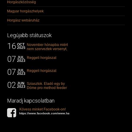
Horgászközösség
Magyar horgászhelyek
Horgász webáruház
Legújabb státuszok
16
OCT
November hónapba miért
2025
nem szerveztek versenyt,
illetve mi van a klasszikus
07
"kárászos"...
JUL
Reggeli horgászat
2023
07
JUL
Reggeli horgászat
2023
02
JUN
Sziasztok. Eladó egy by
2023
Döme pro method feeder
360-as bot. 20.000ft. Ha
valakit èrdekel akkor...
Maradj kapcsolatban
Kövess minket Facebook-on!
https://www.facebook.com/www.halat.hu