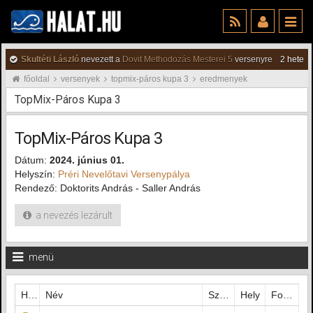
Skultéti László
nevezett a
Dovit Methodozás Mesterei 5
versenyre
2 hete
főoldal
versenyek
topmix-páros kupa 3
eredmenyek
TopMix-Páros Kupa 3
TopMix-Páros Kupa 3
Dátum:
2024. június 01.
Helyszín:
Préri Nevelőtavi Versenypálya
Rendező: Doktorits András - Saller András
a nevezés lezárult
menü
Hely
Név
Szektor
Hely
Fogás