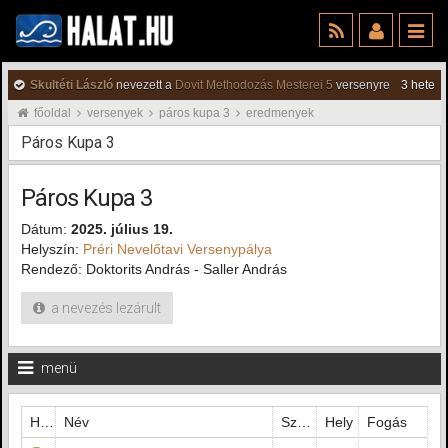
Skultéti László
nevezett a
Dovit Methodozás Mesterei 5
versenyre
3 hete
főoldal
versenyek
páros kupa 3
eredmenyek
Páros Kupa 3
Páros Kupa 3
Dátum:
2025. július 19.
Helyszín:
Préri Nevelőtavi Versenypálya
Rendező: Doktorits András - Saller András
a nevezés lezárult
menü
Hely
Név
Szektor
Hely
Fogás