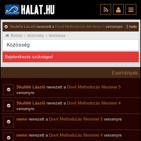
Skultéti László
nevezett a
Dovit Methodozás Mesterei 5
versenyre
2 hete
főoldal
közösség
tamáskaa
Közösség
Bejelentkezés szükséges!
Események
Skultéti László
nevezett a
Dovit Methodozás Mesterei 5
versenyre
Skultéti László
nevezett a
Dovit Methodozás Mesterei 4
versenyre
nemo
nevezett a
Dovit Methodozás Mesterei 5
versenyre
nemo
nevezett a
Dovit Methodozás Mesterei 4
versenyre