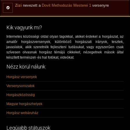
Zizi
nevezett a
Dovit Methodozás Mesterei 1
versenyre
Kik vagyunk mi?
Internetes közösségi oldal olyan tagokkal, akiket érdekel a horgászat, az
amatőr horgászversenyek, különböző horgászati irányok, tesztek,
javaslatok, akik szeretnék fejleszteni tudásukat, vagy egyszerűen csak
szívesen olvasnak horgász témájú cikkeket, nézegetnek mások által
készített természet- és hal fotókat, videókat.
Nézz körül nálunk
Horgász versenyek
Versenysorozatok
Horgászközösség
Magyar horgászhelyek
Horgász webáruház
Legújabb státuszok