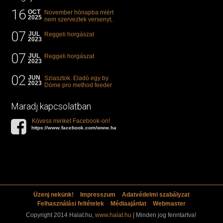
16
OCT
November hónapba miért
2025
nem szerveztek versenyt,
illetve mi van a klasszikus
07
"kárászos"...
JUL
Reggeli horgászat
2023
07
JUL
Reggeli horgászat
2023
02
JUN
Sziasztok. Eladó egy by
2023
Döme pro method feeder
360-as bot. 20.000ft. Ha
valakit èrdekel akkor...
Maradj kapcsolatban
Kövess minket Facebook-on!
https://www.facebook.com/www.halat.hu
Üzenj nekünk!
Impresszum
Adatvédelmi szabályzat
Felhasználási feltételek
Médiaajánlat
Webmaster
Copyright 2014 Halat.hu,
www.halat.hu
| Minden jog fenntartva!