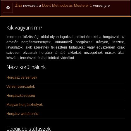
Zizi
nevezett a
Dovit Methodozás Mesterei 1
versenyre
Kik vagyunk mi?
Internetes közösségi oldal olyan tagokkal, akiket érdekel a horgászat, az
amatőr horgászversenyek, különböző horgászati irányok, tesztek,
javaslatok, akik szeretnék fejleszteni tudásukat, vagy egyszerűen csak
szívesen olvasnak horgász témájú cikkeket, nézegetnek mások által
készített természet- és hal fotókat, videókat.
Nézz körül nálunk
Horgász versenyek
Versenysorozatok
Horgászközösség
Magyar horgászhelyek
Horgász webáruház
Legújabb státuszok