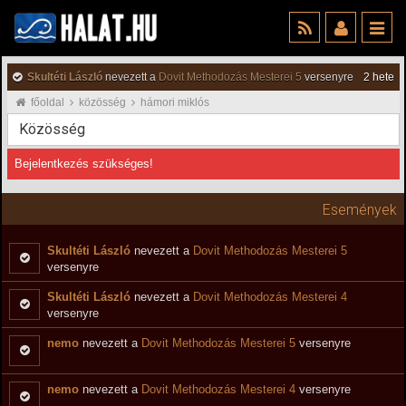
Skultéti László
nevezett a
Dovit Methodozás Mesterei 5
versenyre
2 hete
főoldal
közösség
hámori miklós
Közösség
Bejelentkezés szükséges!
Események
Skultéti László
nevezett a
Dovit Methodozás Mesterei 5
versenyre
Skultéti László
nevezett a
Dovit Methodozás Mesterei 4
versenyre
nemo
nevezett a
Dovit Methodozás Mesterei 5
versenyre
nemo
nevezett a
Dovit Methodozás Mesterei 4
versenyre