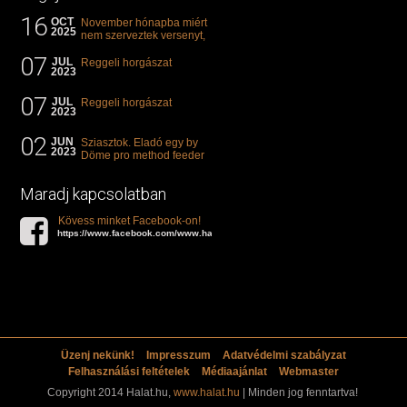
16
OCT
November hónapba miért
2025
nem szerveztek versenyt,
illetve mi van a klasszikus
07
"kárászos"...
JUL
Reggeli horgászat
2023
07
JUL
Reggeli horgászat
2023
02
JUN
Sziasztok. Eladó egy by
2023
Döme pro method feeder
360-as bot. 20.000ft. Ha
valakit èrdekel akkor...
Maradj kapcsolatban
Kövess minket Facebook-on!
https://www.facebook.com/www.halat.hu
Üzenj nekünk!
Impresszum
Adatvédelmi szabályzat
Felhasználási feltételek
Médiaajánlat
Webmaster
Copyright 2014 Halat.hu,
www.halat.hu
| Minden jog fenntartva!