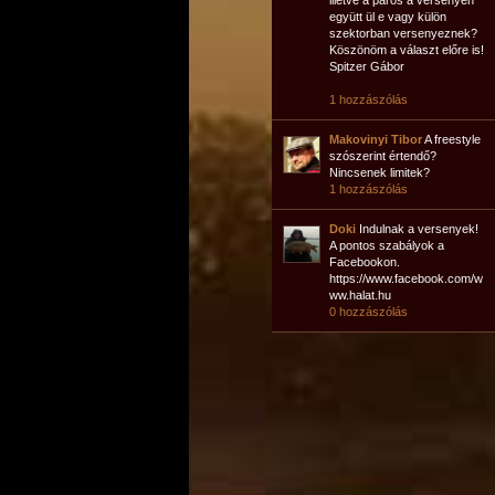
illetve a páros a versenyen
együtt ül e vagy külön
szektorban versenyeznek?
Köszönöm a választ előre is!
Spitzer Gábor
1 hozzászólás
Makovinyi Tibor
A freestyle
szószerint értendő?
Nincsenek limitek?
1 hozzászólás
Doki
Indulnak a versenyek!
A pontos szabályok a
Facebookon.
https://www.facebook.com/w
ww.halat.hu
0 hozzászólás