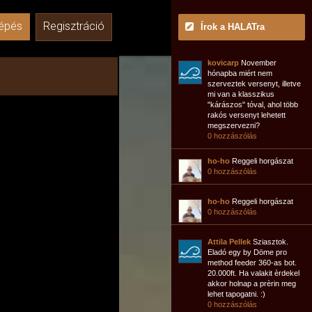
épés
Regisztráció
Írok a HALATra
kovicarp
November
hónapba miért nem
szerveztek versenyt, illetve
mi van a klasszikus
"kárászos" tóval, ahol több
rakós versenyt lehetett
megszervezni?
0 hozzászólás
ho-ho
Reggeli horgászat
0 hozzászólás
ho-ho
Reggeli horgászat
0 hozzászólás
Attila Pellek
Sziasztok.
Eladó egy by Döme pro
method feeder 360-as bot.
20.000ft. Ha valakit èrdekel
akkor holnap a prèrin meg
lehet tapogatni. :)
0 hozzászólás