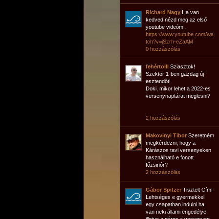
Richard Nagy
Ha van
kedved nézd meg az első
youtube videóm.
https://www.youtube.com/wa
tch?v=jSzrh-eZaAM
0 hozzászólás
fehértolll
Sziasztok!
Szektor 1-ben gazdag új
esztendőt!
Doki, mikor lehet a 2022-es
versenynaptárat meglesni?
2 hozzászólás
Makovinyi Tibor
Szeretném
megkérdezni, hogy a
Kárászos tavi versenyeken
használható e fonott
főzsinór?
2 hozzászólás
Gábor Spitzer
Tisztelt Cím!
Lehtséges e gyermekkel
egy csapatban indulni ha
van neki állami engedélye,