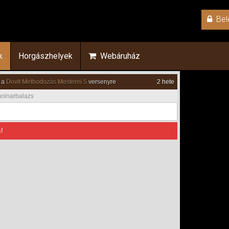
Bel
k
Horgászhelyek
Webáruház
 a
Dovit Methodozás Mesterei 5
versenyre
2 hete
olnarbalazs
!