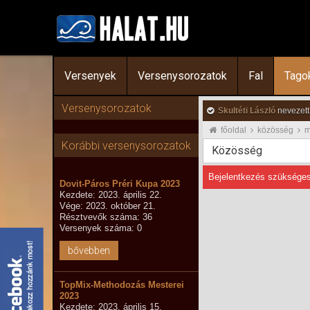
Versenyek
Versenysorozatok
Fal
Tago
Versenysorozatok
Skultéti László
nevezett
főoldal
közösség
m
Korábbi versenysorozatok
Közösség
Bejelentkezés szükséges
Dovit-Páros Préri Kupa 2023
Kezdete: 2023. április 22.
Vége: 2023. október 21.
Résztvevők száma: 36
Versenyek száma: 0
bővebben
TopMix-Methodozás Mesterei
2023
Kezdete: 2023. április 15.