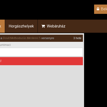
Bel
k
Horgászhelyek
Webáruház
 a
Dovit Methodozás Mesterei 5
versenyre
3 hete
umimaci
!