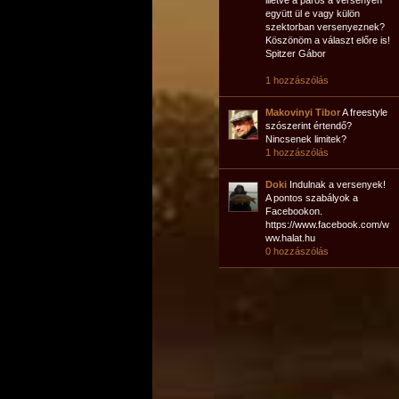
illetve a páros a versenyen
együtt ül e vagy külön
szektorban versenyeznek?
Köszönöm a választ előre is!
Spitzer Gábor
1 hozzászólás
Makovinyi Tibor
A freestyle
szószerint értendő?
Nincsenek limitek?
1 hozzászólás
Doki
Indulnak a versenyek!
A pontos szabályok a
Facebookon.
https://www.facebook.com/w
ww.halat.hu
0 hozzászólás