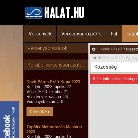
Versenyek
Versenysorozatok
Fal
Tago
Versenysorozatok
Skultéti László
nevezett
főoldal
közösség
g
Korábbi versenysorozatok
Közösség
Bejelentkezés szükséges
Dovit-Páros Préri Kupa 2023
Kezdete: 2023. április 22.
Vége: 2023. október 21.
Résztvevők száma: 36
Versenyek száma: 0
bővebben
TopMix-Methodozás Mesterei
2023
Kezdete: 2023. április 15.