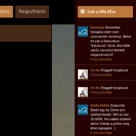
épés
Regisztráció
Írok a HALATra
kovicarp
November
hónapba miért nem
szerveztek versenyt, illetve
mi van a klasszikus
"kárászos" tóval, ahol több
rakós versenyt lehetett
megszervezni?
0 hozzászólás
ho-ho
Reggeli horgászat
0 hozzászólás
ho-ho
Reggeli horgászat
0 hozzászólás
Attila Pellek
Sziasztok.
Eladó egy by Döme pro
method feeder 360-as bot.
20.000ft. Ha valakit èrdekel
akkor holnap a prèrin meg
lehet tapogatni. :)
0 hozzászólás