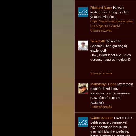
Richard Nagy
Ha van
kedved nézd meg az első
youtube videóm.
https://www.youtube.com/wa
tch?v=jSzrh-eZaAM
0 hozzászólás
fehértolll
Sziasztok!
Szektor 1-ben gazdag új
esztendőt!
Doki, mikor lehet a 2022-es
versenynaptárat meglesni?
2 hozzászólás
Makovinyi Tibor
Szeretném
megkérdezni, hogy a
Kárászos tavi versenyeken
használható e fonott
főzsinór?
2 hozzászólás
Gábor Spitzer
Tisztelt Cím!
Lehtséges e gyermekkel
egy csapatban indulni ha
van neki állami engedélye,